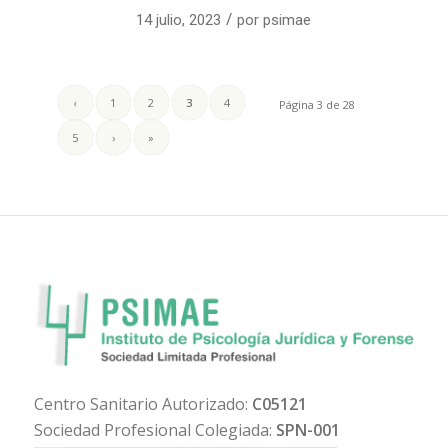
/
14 julio, 2023
por
psimae
‹
1
2
3
4
Página 3 de 28
5
›
»
Centro Sanitario Autorizado:
C05121
Sociedad Profesional Colegiada:
SPN-001