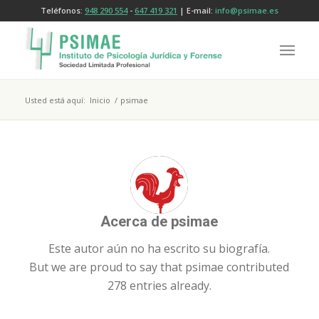
Teléfonos:
948 290 554
-
647 419 321
| E-mail:
info@psimae.es
Usted está aquí:
Inicio
/
psimae
Acerca de
psimae
Este autor aún no ha escrito su biografía.
But we are proud to say that
psimae
contributed
278 entries already.