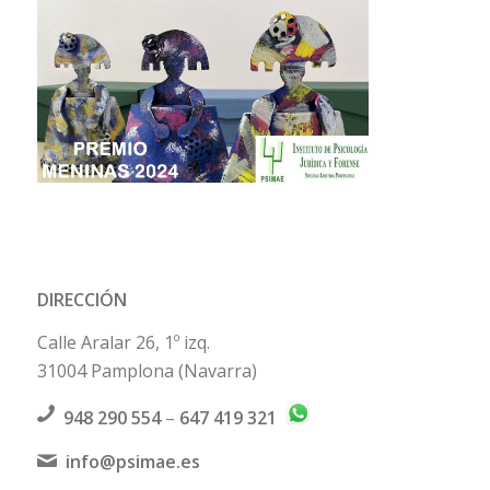
DIRECCIÓN
Calle Aralar 26, 1º izq.
31004 Pamplona (Navarra)
948 290 554
–
647 419 321
info@psimae.es