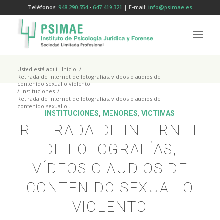
Teléfonos:
948 290 554
-
647 419 321
| E-mail:
info@psimae.es
Usted está aquí:
Inicio
/
Retirada de internet de fotografías, vídeos o audios de
contenido sexual o violento
/
Instituciones
/
Retirada de internet de fotografías, vídeos o audios de
contenido sexual o...
INSTITUCIONES
,
MENORES
,
VÍCTIMAS
RETIRADA DE INTERNET
DE FOTOGRAFÍAS,
VÍDEOS O AUDIOS DE
CONTENIDO SEXUAL O
VIOLENTO