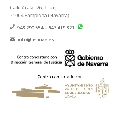
Calle Aralar 26, 1º izq.
31004 Pamplona (Navarra)
948 290 554
–
647 419 321
info@psimae.es