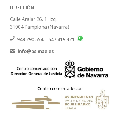
DIRECCIÓN
Calle Aralar 26, 1º izq.
31004 Pamplona (Navarra)
948 290 554
–
647 419 321
info@psimae.es