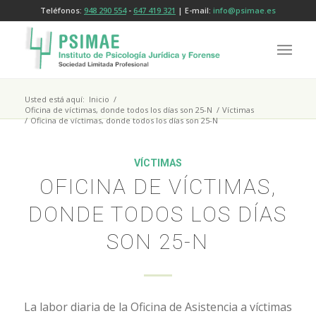
Teléfonos:
948 290 554
-
647 419 321
| E-mail:
info@psimae.es
Usted está aquí:
Inicio
/
Oficina de víctimas, donde todos los días son 25-N
/
Víctimas
/
Oficina de víctimas, donde todos los días son 25-N
VÍCTIMAS
OFICINA DE VÍCTIMAS,
DONDE TODOS LOS DÍAS
SON 25-N
La labor diaria de la Oficina de Asistencia a víctimas