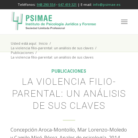
Teléfonos:
948 290 554
-
647 419 321
| E-mail:
info@psimae.es
Usted está aquí:
Inicio
/
La violencia filio-parental: un análisis de sus claves
/
Publicaciones
/
La violencia filio-parental: un análisis de sus claves
PUBLICACIONES
LA VIOLENCIA FILIO-
PARENTAL: UN ANÁLISIS
DE SUS CLAVES
Concepción Aroca-Montolío, Mar Lorenzo-Moledo
y Camilo Miró-Pérez. Anales de psicología, 2014,