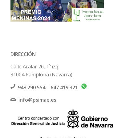
DIRECCIÓN
Calle Aralar 26, 1º izq.
31004 Pamplona (Navarra)
948 290 554
–
647 419 321
info@psimae.es