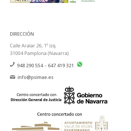
DIRECCIÓN
Calle Aralar 26, 1º izq.
31004 Pamplona (Navarra)
948 290 554
–
647 419 321
info@psimae.es