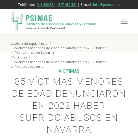
Teléfonos:
948 290 554
-
647 419 321
| E-mail:
info@psimae.es
Usted está aquí:
Inicio
/
85 víctimas menores de edad denunciaron en 2022 haber
sufrido abusos en Navarra
/
Víctimas
/
85 víctimas menores de edad denunciaron en 2022 haber
sufrido abusos en ...
VÍCTIMAS
85 VÍCTIMAS MENORES
DE EDAD DENUNCIARON
EN 2022 HABER
SUFRIDO ABUSOS EN
NAVARRA