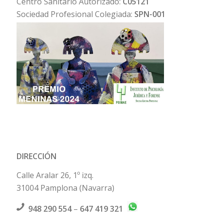
Centro Sanitario Autorizado:
C05121
Sociedad Profesional Colegiada:
SPN-001
DIRECCIÓN
Calle Aralar 26, 1º izq.
31004 Pamplona (Navarra)
948 290 554
–
647 419 321