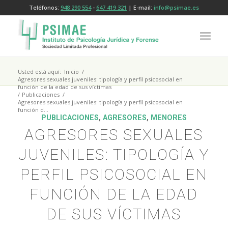
Teléfonos:
948 290 554
-
647 419 321
| E-mail:
info@psimae.es
Usted está aquí:
Inicio
/
Agresores sexuales juveniles: tipología y perfil psicosocial en
función de la edad de sus víctimas
/
Publicaciones
/
Agresores sexuales juveniles: tipología y perfil psicosocial en
función d...
PUBLICACIONES
,
AGRESORES
,
MENORES
AGRESORES SEXUALES
JUVENILES: TIPOLOGÍA Y
PERFIL PSICOSOCIAL EN
FUNCIÓN DE LA EDAD
DE SUS VÍCTIMAS