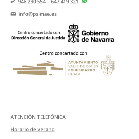
948 290 554
–
647 419 321
info@psimae.es
ATENCIÓN TELEFÓNICA
Horario de verano