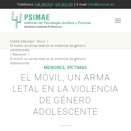
Teléfonos:
948 290 554
-
647 419 321
| E-mail:
info@psimae.es
Usted está aquí:
Inicio
/
El móvil, un arma letal en la violencia de género
adolescente
/
Menores
/
El móvil, un arma letal en la violencia de género
adolescente
MENORES
,
VÍCTIMAS
EL MÓVIL, UN ARMA
LETAL EN LA VIOLENCIA
DE GÉNERO
ADOLESCENTE