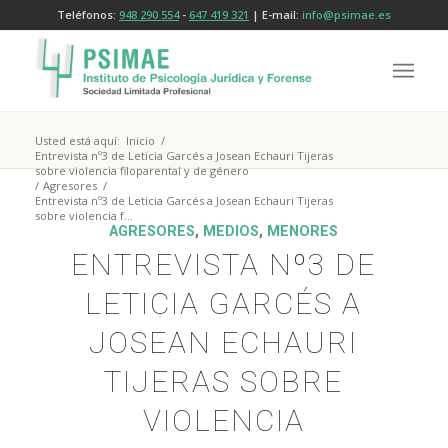
Teléfonos:
948 290 554
-
647 419 321
| E-mail:
info@psimae.es
Usted está aquí:
Inicio
/
Entrevista nº3 de Leticia Garcés a Josean Echauri Tijeras
sobre violencia filoparental y de género
/
Agresores
/
Entrevista nº3 de Leticia Garcés a Josean Echauri Tijeras
sobre violencia f...
AGRESORES
,
MEDIOS
,
MENORES
ENTREVISTA Nº3 DE
LETICIA GARCÉS A
JOSEAN ECHAURI
TIJERAS SOBRE
VIOLENCIA