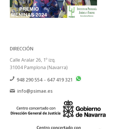
DIRECCIÓN
Calle Aralar 26, 1º izq.
31004 Pamplona (Navarra)
948 290 554
–
647 419 321
info@psimae.es