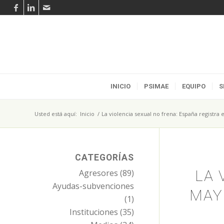
INICIO
PSIMAE
EQUIPO
S
Usted está aquí:
Inicio
/
La violencia sexual no frena: España registra
CATEGORÍAS
LA 
Agresores
(89)
Ayudas-subvenciones
MAY
(1)
Instituciones
(35)