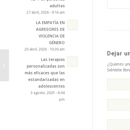
adultas
27 abril, 2026 - 9:16 am
LA EMPATÍA EN
AGRESORES DE
VIOLENCIA DE
GÉNERO
20 abril, 2026 - 10:30 am
Dejar u
Una navarra víctima de violencia
Las terapias
¿Quieres uni
machista a los 14: «Mi ex me trataba
personalizadas son
Siéntete libr
como...
más eficaces que las
estandarizadas en
adolescentes
3 agosto, 2025 - 6:04
pm