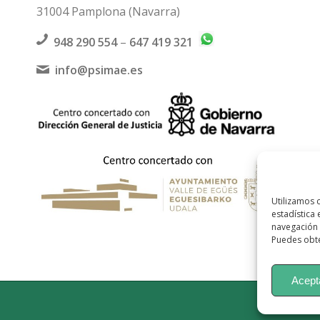
31004 Pamplona (Navarra)
948 290 554
–
647 419 321
info@psimae.es
Utilizamos 
estadística
navegación 
Puedes obte
Acept