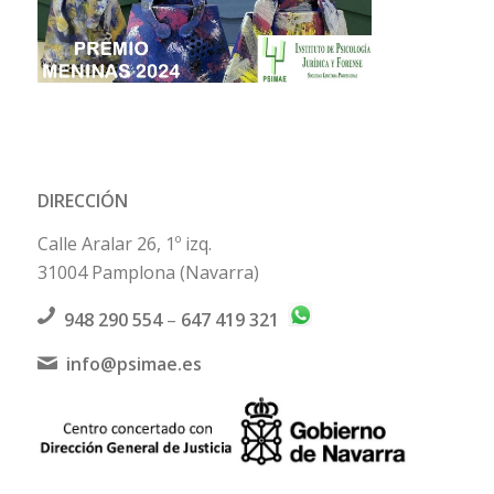
DIRECCIÓN
Calle Aralar 26, 1º izq.
31004 Pamplona (Navarra)
948 290 554
–
647 419 321
info@psimae.es