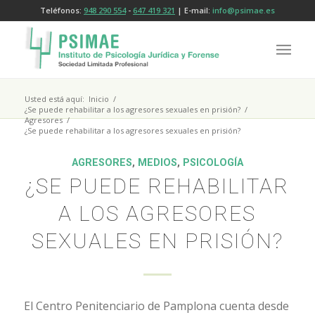
Teléfonos:
948 290 554
-
647 419 321
| E-mail:
info@psimae.es
Usted está aquí:
Inicio
/
¿Se puede rehabilitar a los agresores sexuales en prisión?
/
Agresores
/
¿Se puede rehabilitar a los agresores sexuales en prisión?
AGRESORES
,
MEDIOS
,
PSICOLOGÍA
¿SE PUEDE REHABILITAR
A LOS AGRESORES
SEXUALES EN PRISIÓN?
E
l Centro Penitenciario de Pamplona cuenta desde